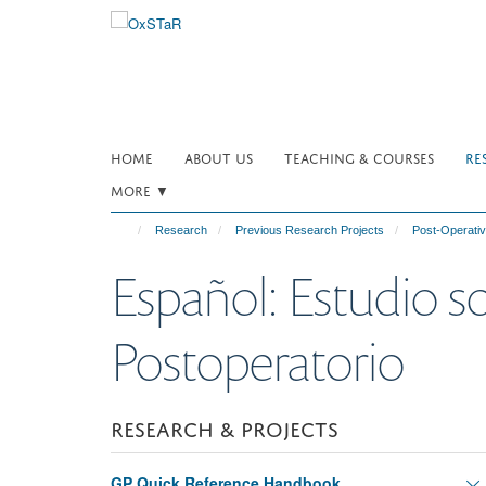
Skip
to
main
content
HOME
ABOUT US
TEACHING & COURSES
RE
MORE ▼
Research
Previous Research Projects
Post-Operativ
Español: Estudio s
Postoperatorio
RESEARCH & PROJECTS
GP Quick Reference Handbook