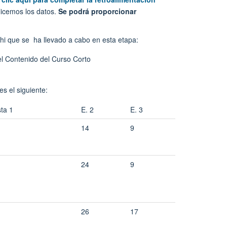
licemos los datos.
Se podrá proporcionar
phi que se ha llevado a cabo en esta etapa:
s el siguiente:
ta 1
E.
2
E. 3
14
9
24
9
26
17