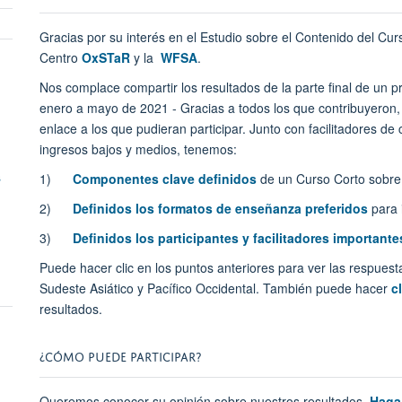
panel
Gracias por su interés en el Estudio sobre el Contenido del Cur
visibility
Centro
OxSTaR
y la
WFSA
.
Toggle
panel
Nos complace compartir los resultados de la parte final de un 
visibility
enero a mayo de 2021 - Gracias a todos los que contribuyeron,
enlace a los que pudieran participar. Junto con facilitadores de
ingresos bajos y medios, tenemos:
s
1)
Componentes clave definidos
de un Curso Corto sobre 
2)
Definidos los formatos de enseñanza preferidos
para 
3)
Definidos los participantes y facilitadores importante
Puede hacer clic en los puntos anteriores para ver las respuest
Sudeste Asiático y Pacífico Occidental. También puede hacer
c
resultados.
¿CÓMO PUEDE PARTICIPAR?
Queremos conocer su opinión sobre nuestros resultados.
Haga 